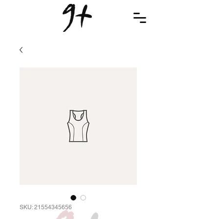
SKU: 21554345656