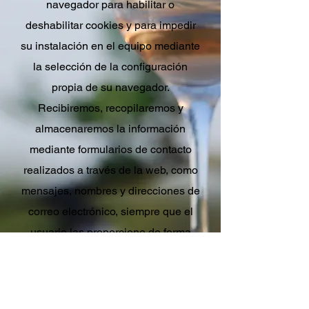
navegador para habilitar o
deshabilitar cookies y para impedir
su instalación en el equipo mediante
la selección de la configuración
propia de su navegador.
Recibiremos, recopilaremos y
almacenaremos la información
mediante formularios de contacto
realizados a través de la web, como
mensajes, nombres y direcciones de
correo electrónico, siempre que el
usuario las proporcione de forma
activa al contactar con nosotros.
Vuelve a Inicio