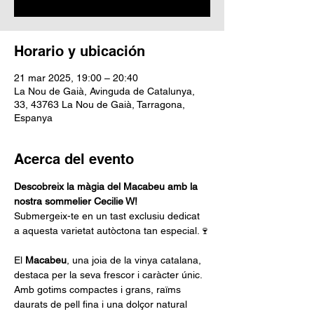
Horario y ubicación
21 mar 2025, 19:00 – 20:40
La Nou de Gaià, Avinguda de Catalunya,
33, 43763 La Nou de Gaià, Tarragona,
Espanya
Acerca del evento
Descobreix la màgia del Macabeu amb la 
nostra sommelier Cecilie W!
Submergeix-te en un tast exclusiu dedicat 
a aquesta varietat autòctona tan especial.🍷
El 
Macabeu
, una joia de la vinya catalana, 
destaca per la seva frescor i caràcter únic. 
Amb gotims compactes i grans, raïms 
daurats de pell fina i una dolçor natural 