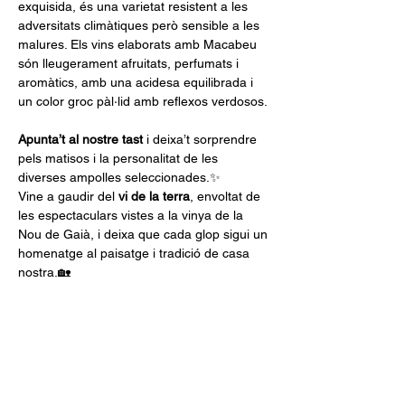
exquisida, és una varietat resistent a les 
adversitats climàtiques però sensible a les 
malures. Els vins elaborats amb Macabeu 
són lleugerament afruitats, perfumats i 
aromàtics, amb una acidesa equilibrada i 
un color groc pàl·lid amb reflexos verdosos.
Apunta’t al nostre tast
 i deixa’t sorprendre 
pels matisos i la personalitat de les 
diverses ampolles seleccionades.✨
Vine a gaudir del 
vi de la terra
, envoltat de 
les espectaculars vistes a la vinya de la 
Nou de Gaià, i deixa que cada glop sigui un 
homenatge al paisatge i tradició de casa 
nostra.🏡
No oblidis que 
les places són limitades
, 
així…
Mostrar más